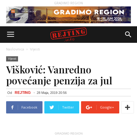
GRADIMO REGION
Naslovnica
Vijesti
Vijesti
Višković: Vanredno
povećanje penzija za jul
REJTING
Od
-
28 Maja, 2019 20:56
Facebook
Twitter
Google+
GRADIMO REGION