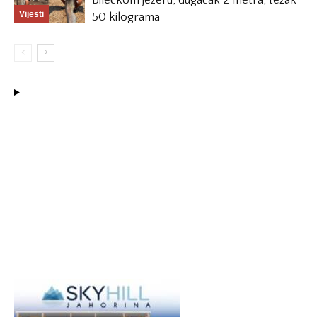
Bilećkom jezeru, dugačak 2 metra, težak
Vijesti
50 kilograma