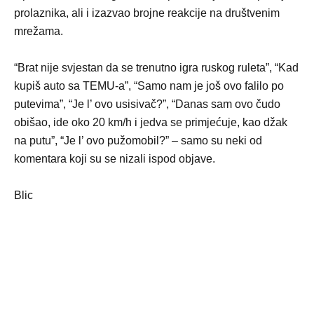
prolaznika, ali i izazvao brojne reakcije na društvenim
mrežama.
“Brat nije svjestan da se trenutno igra ruskog ruleta”, “Kad
kupiš auto sa TEMU-a”, “Samo nam je još ovo falilo po
putevima”, “Je l’ ovo usisivač?”, “Danas sam ovo čudo
obišao, ide oko 20 km/h i jedva se primjećuje, kao džak
na putu”, “Je l’ ovo pužomobil?” – samo su neki od
komentara koji su se nizali ispod objave.
Blic