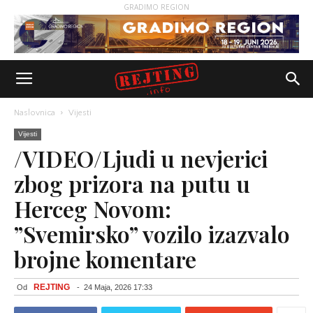
GRADIMO REGION
Naslovnica
Vijesti
Vijesti
/VIDEO/Ljudi u nevjerici
zbog prizora na putu u
Herceg Novom:
”Svemirsko” vozilo izazvalo
brojne komentare
REJTING
Od
-
24 Maja, 2026 17:33