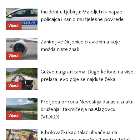
Incident u Ljubinju: Maloljetnik napao
policajca i nanio mu tjelesne povrede
Vijesti
Zanimljive činjenice o avionima koje
možda niste znali
Vijesti
Gužve na granicama: Duge kolone na više
prelaza, evo gdje se najduže čeka
Vijesti
Prelijepa priroda Nevesinja danas u znaku
druženja i takmičenja na Alagovcu
Vijesti
(VIDEO)
Ribolovački kapitalac uhvaćena na