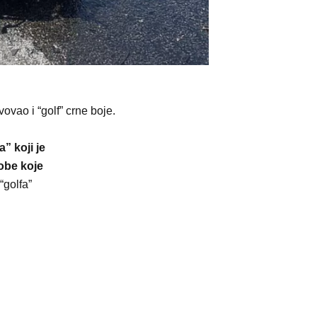
vovao i “golf” crne boje.
” koji je
obe koje
“golfa”