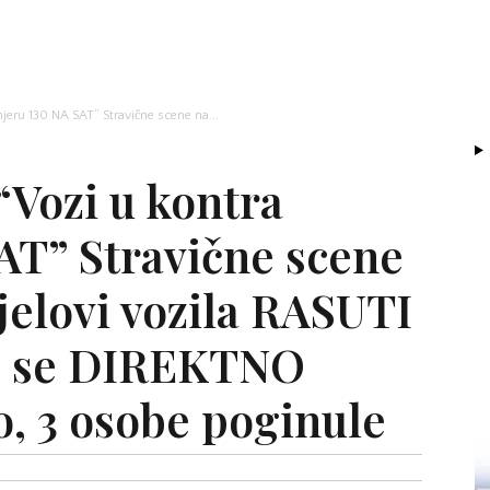
eru 130 NA SAT” Stravične scene na...
Vozi u kontra
AT” Stravične scene
jelovi vozila RASUTI
” se DIREKTNO
, 3 osobe poginule