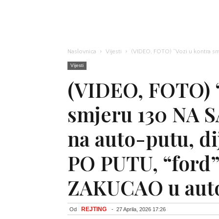
Naslovnica
Vijesti
(VIDEO, FOTO) “Vozi u kontra smj
Vijesti
(VIDEO, FOTO) “
smjeru 130 NA S
na auto-putu, di
PO PUTU, “ford
ZAKUCAO u auto
REJTING
Od
-
27 Aprila, 2026 17:26