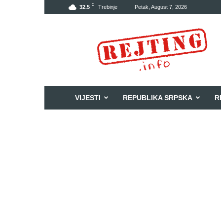
C
32.5
Trebinje
Petak, August 7, 2026
Rejting
VIJESTI
REPUBLIKA SRPSKA
R