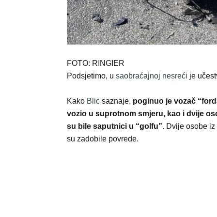
FOTO: RINGIER
Podsjetimo, u
saobraćajnoj nesreći
je učest
Kako
Blic
saznaje,
poginuo je vozač “forda
vozio u suprotnom smjeru, kao i dvije os
su bile saputnici u “golfu”.
Dvije osobe iz 
su zadobile povrede.