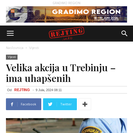
GRADIMO REGION
Naslovnica
Vijesti
Vijesti
Velika akcija u Trebinju –
ima uhapšenih
REJTING
Od
-
9 Jula, 2024 08:11
Facebook
Twitter