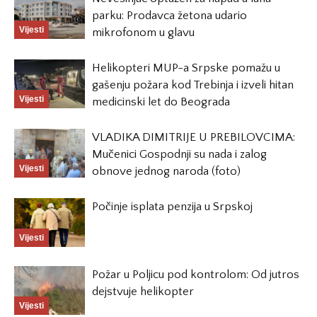
parku: Prodavca žetona udario
Vijesti
mikrofonom u glavu
Helikopteri MUP-a Srpske pomažu u
gašenju požara kod Trebinja i izveli hitan
Vijesti
medicinski let do Beograda
VLADIKA DIMITRIJE U PREBILOVCIMA:
Mučenici Gospodnji su nada i zalog
Vijesti
obnove jednog naroda (foto)
Počinje isplata penzija u Srpskoj
Vijesti
Požar u Poljicu pod kontrolom: Od jutros
dejstvuje helikopter
Vijesti