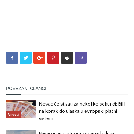
POVEZANI ČLANCI
Novac će stizati za nekoliko sekundi: BiH
na korak do ulaska u evropski platni
Vijesti
sistem
Nevesinjac optužen za napad u luna