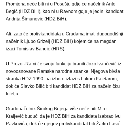
Promjena neće biti ni u Posušju gdje će načelnik Ante
Begić (HDZ BiH), kao ni u Ravnom gdje je jedini kandidat
Andrija Šimunović (HDZ BiH).
Ali, zato će protivkandidata u Grudama imati dugogodišnji
načelnik Ljubo Grizelj (HDZ BiH) kojem će na megdan
izaći Tomislav Bandić (HRS).
U Prozor-Rami će svoju funkciju braniti Jozo Ivančević iz
novoosnovane Ramske narodne stranke. Njegova bivša
stranka HDZ 1990. na izbore izlazi s Lukom Faletarom,
dok će Slavko Bilić biti kandidat HDZ BiH za načelničku
fotelju.
Gradonačelnik Širokog Brijega više neće biti Miro
Kraljević budući da je HDZ BiH za kandidata izabrao Ivu
Pavkovića, dok će njegov protivkandidat biti Žarko Lasić