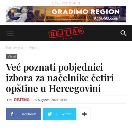
GRADIMO REGION
Naslovnica
Vijesti
Vijesti
Već poznati pobjednici
izbora za načelnike četiri
opštine u Hercegovini
REJTING
Od
-
6 Augusta, 2024 19:18
Facebook
Twitter