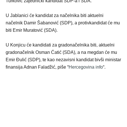
Turković zajednički kandidat SDP-a i SDA.
U Jablanici će kandidat za načelnika biti aktuelni
načelnik Damir Šabanović (SDP), a protivkandidat će mu
biti Еmir Muratović (SDA).
U Konjicu će kandidati za gradonačelnika biti, aktuelni
gradonačelnik Osman Ćatić (SDA), a na megdan će mu
Еmir Đulić (SDP), te kao nezavisni kandidat bivši ministar
finansija Adnan Faladžić, piše “
Hercegovina info
“.