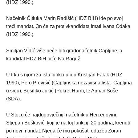
(HDZ 1990.).
Načelnik Čitluka Marin Radišić (HDZ BiH) ide po svoj
treći mandat. On će za protivkandidata imati Ivana Odaka
(HDZ 1990.).
Smiljan Vidić više neće biti gradonačelnik Čapljine, a
kandidat HDZ BiH biće Iva Raguž.
U trku s njom za istu funkciju idu Kristijan Falak (HDZ
1990), Pero Previšić (Čapljinska nezavisna lista- Čapljina
u srcu), Bosiljko Jukić (Pokret Hum), te Ajman Šoše
(SDA).
U Stocu će najdugovječniji načelnik u Hercegovini,
Stjepan Bošković, koji je na toj funkciji 20 godina, krenuti
po novi mandat. Njega će mu pokušati oduzeti Zoran