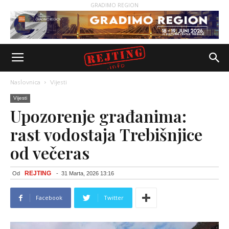
GRADIMO REGION
Naslovnica
Vijesti
Vijesti
Upozorenje građanima:
rast vodostaja Trebišnjice
od večeras
REJTING
Od
-
31 Marta, 2026 13:16
Facebook
Twitter