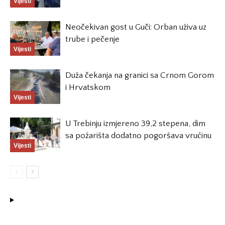
Vijesti
Neočekivan gost u Guči: Orban uživa uz
trube i pečenje
Vijesti
Duža čekanja na granici sa Crnom Gorom
i Hrvatskom
Vijesti
U Trebinju izmjereno 39,2 stepena, dim
sa požarišta dodatno pogoršava vrućinu
Vijesti