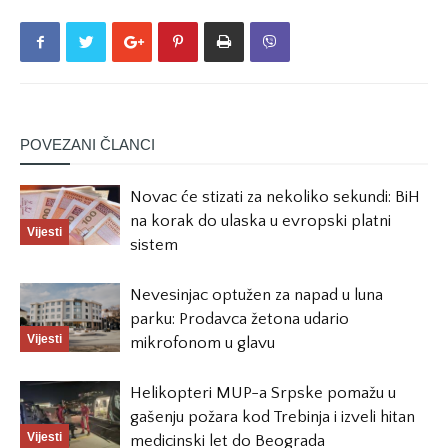
POVEZANI ČLANCI
Novac će stizati za nekoliko sekundi: BiH
na korak do ulaska u evropski platni
Vijesti
sistem
Nevesinjac optužen za napad u luna
parku: Prodavca žetona udario
Vijesti
mikrofonom u glavu
Helikopteri MUP-a Srpske pomažu u
gašenju požara kod Trebinja i izveli hitan
Vijesti
medicinski let do Beograda