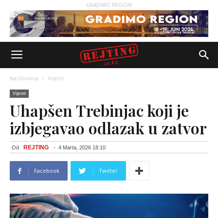
GRADIMO REGION
Naslovnica
Vijesti
Vijesti
Uhapšen Trebinjac koji je
izbjegavao odlazak u zatvor
REJTING
Od
-
4 Marta, 2026 18:10
Facebook
Twitter