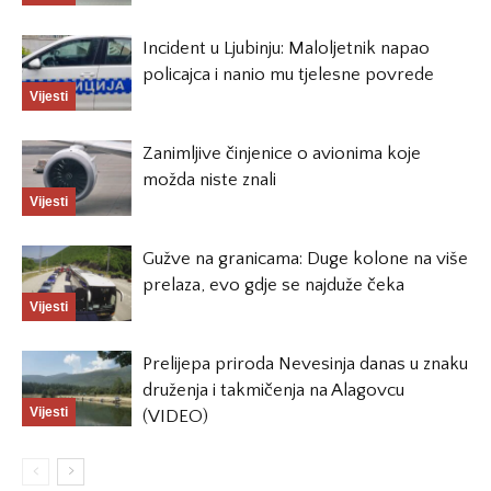
Incident u Ljubinju: Maloljetnik napao
policajca i nanio mu tjelesne povrede
Vijesti
Zanimljive činjenice o avionima koje
možda niste znali
Vijesti
Gužve na granicama: Duge kolone na više
prelaza, evo gdje se najduže čeka
Vijesti
Prelijepa priroda Nevesinja danas u znaku
druženja i takmičenja na Alagovcu
Vijesti
(VIDEO)