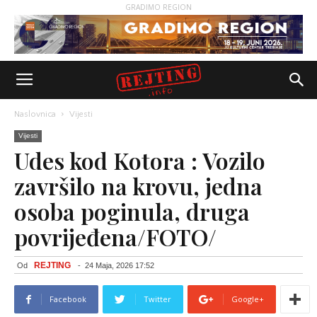
GRADIMO REGION
Naslovnica
Vijesti
Vijesti
Udes kod Kotora : Vozilo
završilo na krovu, jedna
osoba poginula, druga
povrijeđena/FOTO/
REJTING
Od
-
24 Maja, 2026 17:52
Facebook
Twitter
Google+