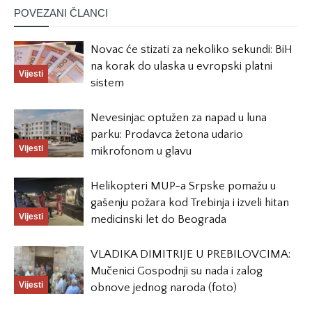
POVEZANI ČLANCI
Novac će stizati za nekoliko sekundi: BiH
na korak do ulaska u evropski platni
Vijesti
sistem
Nevesinjac optužen za napad u luna
parku: Prodavca žetona udario
Vijesti
mikrofonom u glavu
Helikopteri MUP-a Srpske pomažu u
gašenju požara kod Trebinja i izveli hitan
Vijesti
medicinski let do Beograda
VLADIKA DIMITRIJE U PREBILOVCIMA:
Mučenici Gospodnji su nada i zalog
Vijesti
obnove jednog naroda (foto)