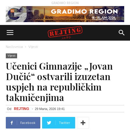
GRADIMO REGION
Naslovnica
Vijesti
Vijesti
Učenici Gimnazije „Jovan
Dučić“ ostvarili izuzetan
uspjeh na republičkim
takmičenjima
REJTING
Od
-
29 Marta, 2026 19:41
Facebook
Twitter