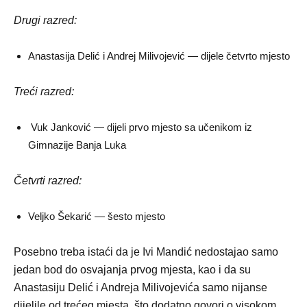
Drugi razred:
Anastasija Delić i Andrej Milivojević — dijele četvrto mjesto
Treći razred:
Vuk Janković — dijeli prvo mjesto sa učenikom iz
Gimnazije Banja Luka
Četvrti razred:
Veljko Šekarić — šesto mjesto
Posebno treba istaći da je Ivi Mandić nedostajao samo
jedan bod do osvajanja prvog mjesta, kao i da su
Anastasiju Delić i Andreja Milivojevića samo nijanse
dijelile od trećeg mjesta, što dodatno govori o visokom