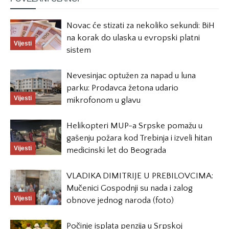
Novac će stizati za nekoliko sekundi: BiH
na korak do ulaska u evropski platni
Vijesti
sistem
Nevesinjac optužen za napad u luna
parku: Prodavca žetona udario
Vijesti
mikrofonom u glavu
Helikopteri MUP-a Srpske pomažu u
gašenju požara kod Trebinja i izveli hitan
Vijesti
medicinski let do Beograda
VLADIKA DIMITRIJE U PREBILOVCIMA:
Mučenici Gospodnji su nada i zalog
Vijesti
obnove jednog naroda (foto)
Počinje isplata penzija u Srpskoj