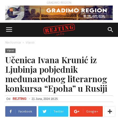
GRADIMO REGION
Naslovnica
Vijesti
Vijesti
Učenica Ivana Krunić iz
Ljubinja pobjednik
međunarodnog literarnog
konkursa “Epoha” u Rusiji
REJTING
Od
-
21 Juna, 2024 18:25
Facebook
Twitter
Google+