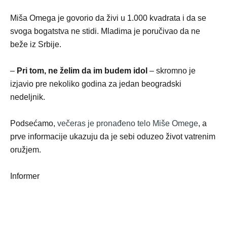
Miša Omega je govorio da živi u 1.000 kvadrata i da se
svoga bogatstva ne stidi. Mladima je poručivao da ne
beže iz Srbiјe.
–
Pri tom, ne želim da im budem idol
– skromno јe
izјavio pre nekoliko godina za јedan beogradski
nedeljnik.
Podsećamo,
večeras je pronađeno telo Miše Omege
, a
prve informacije ukazuju da je sebi oduzeo život vatrenim
oružjem.
Informer