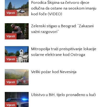
Porodica Škipina sa četvoro djece
odlučna da ostane na seoskom imanju
Vijesti
kod Foče (VIDEO)
Zelenski stigao u Beograd: “Zakazani
važni razgovori”
Vijesti
Mitropolija traži preispitivanje lokacije
solarne elektrane kod Ostroga
Vijesti
Veliki požar kod Nevesinja
Vijesti
Ubistvo u BiH, tijelo pronađeno u kući
Vijesti