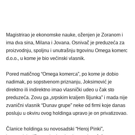
Magistrirao je ekonomske nauke, oženjen je Zoranom i
ima dva sina, Milana i Jovana. Osnivač je preduzeća za
proizvodnju, spoljnu i unutrašnju trgovinu Omega komerc
d.o.o., u kome je bio većinski vlasnik.
Pored matičnog “Omega komerca”, po kome јe dobio
nadimak, po sopstvenom priznanju, Јoksimović je
direktno ili indirektno imao vlasnički udeo u čak sto
preduzeća. Zovu ga „srpskim kraljem šljunka” i mada niјe
zvanični vlasnik “Dunav grupe” neke od firmi koјe danas
posluјu u okviru ovog holdinga upravo јe on privatizovao.
Članice holdinga su novosadski “Heroј Pinki”,