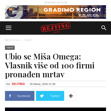
GRADIMO REGION
Naslovnica
Vijesti
Vijesti
Ubio se Miša Omega:
Vlasnik više od 100 firmi
pronađen mrtav
REJTING
Od
-
26 Marta, 2026 21:28
Facebook
Twitter