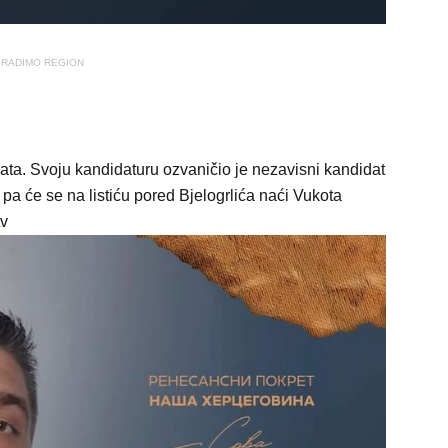
RADIMO REGION
data. Svoju kandidaturu ozvaničio je nezavisni kandidat
a će se na listiću pored Bjelogrlića naći Vukota
tv