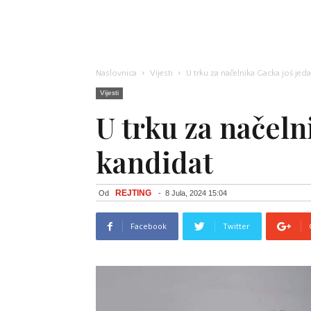
Naslovnica
Vijesti
U trku za načelnika Gacka još jed
Vijesti
U trku za načeln
kandidat
REJTING
Od
-
8 Jula, 2024 15:04
Facebook
Twitter