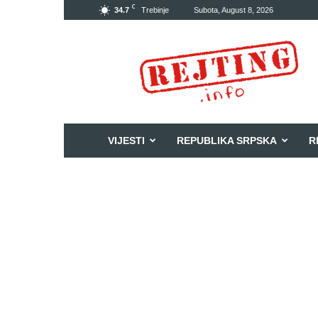
C
34.7
Trebinje
Subota, August 8, 2026
Rejting
VIJESTI
REPUBLIKA SRPSKA
R