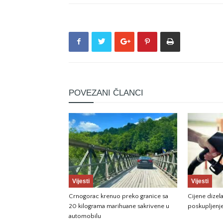
POVEZANI ČLANCI
Vijesti
Vijesti
Crnogorac krenuo preko granice sa
Cijene dizela
20 kilograma marihuane sakrivene u
poskupljenj
automobilu