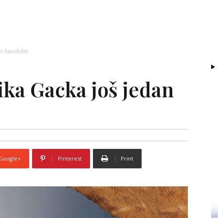
an kandidat
ika Gacka još jedan
Google+
Pinterest
Print