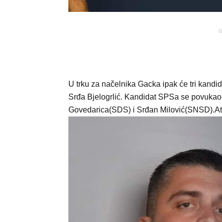
G
U trku za načelnika Gacka ipak će tri kandi
Srđa Bjelogrlić. Kandidat SPSa se povukao p
Govedarica(SDS) i Srđan Milović(SNSD).A