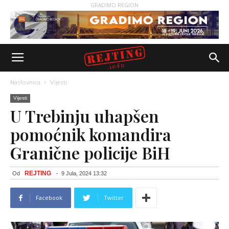
GRADIMO REGION
Naslovnica
Vijesti
Vijesti
U Trebinju uhapšen
pomoćnik komandira
Granične policije BiH
REJTING
Od
-
9 Jula, 2024 13:32
Facebook
Twitter