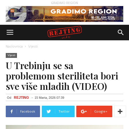
GRADIMO REGION
Naslovnica
Vijesti
Vijesti
U Trebinju se sa
problemom steriliteta bori
sve više mladih (VIDEO)
REJTING
Od
-
15 Marta, 2026 07:39
Facebook
Twitter
Google+