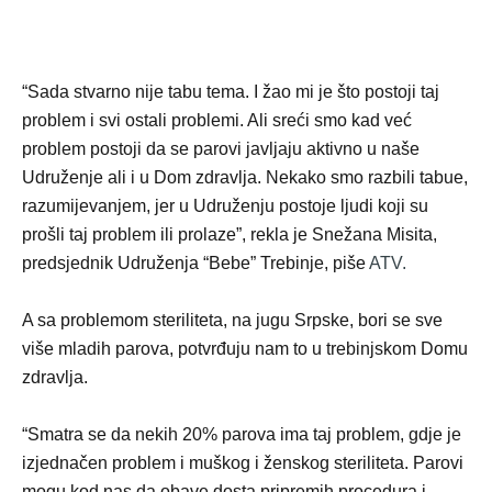
“Sada stvarno nije tabu tema. I žao mi je što postoji taj
problem i svi ostali problemi. Ali sreći smo kad već
problem postoji da se parovi javljaju aktivno u naše
Udruženje ali i u Dom zdravlja. Nekako smo razbili tabue,
razumijevanjem, jer u Udruženju postoje ljudi koji su
prošli taj problem ili prolaze”, rekla je Snežana Misita,
predsjednik Udruženja “Bebe” Trebinje, piše
ATV.
A sa problemom steriliteta, na jugu Srpske, bori se sve
više mladih parova, potvrđuju nam to u trebinjskom Domu
zdravlja.
“Smatra se da nekih 20% parova ima taj problem, gdje je
izjednačen problem i muškog i ženskog steriliteta. Parovi
mogu kod nas da obave dosta pripremih procedura i