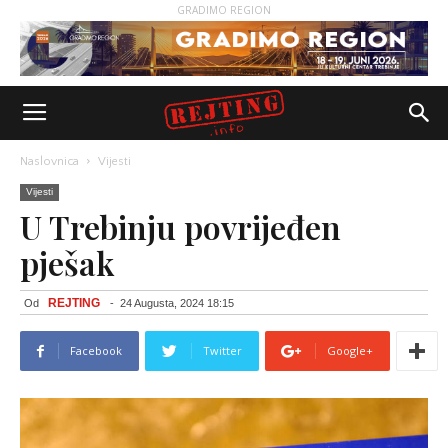
GRADIMO REGION
Naslovnica
Vijesti
Vijesti
U Trebinju povrijeđen
pješak
REJTING
Od
-
24 Augusta, 2024 18:15
Facebook
Twitter
Google+