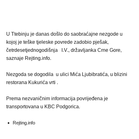
U Ttebinju je danas došlo do saobraćajne nezgode u
kojoj je teške tjeleske povrede zadobio pješak,
četrdesetjednogodišnja I.V., državljanka Crne Gore,
saznaje Rejting.info.
Nezgoda se dogodila u ulici Mića Ljubibratića, u blizini
restorana Kukurića vrti .
Prema nezvaničnim informacija povrijeđena je
transportovana u KBC Podgorica.
Rejting.info