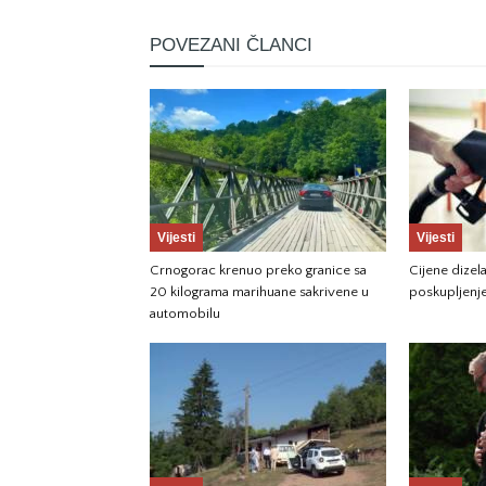
POVEZANI ČLANCI
Vijesti
Vijesti
Crnogorac krenuo preko granice sa
Cijene dizela
20 kilograma marihuane sakrivene u
poskupljenj
automobilu