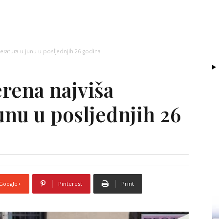
eratura u junu u posljednjih 26 godina
erena najviša
unu u posljednjih 26
Google+
Pinterest
Print