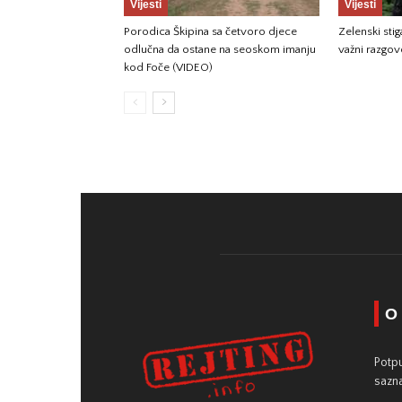
Vijesti
Vijesti
Porodica Škipina sa četvoro djece
Zelenski sti
odlučna da ostane na seoskom imanju
važni razgov
kod Foče (VIDEO)
O
Potpu
sazna