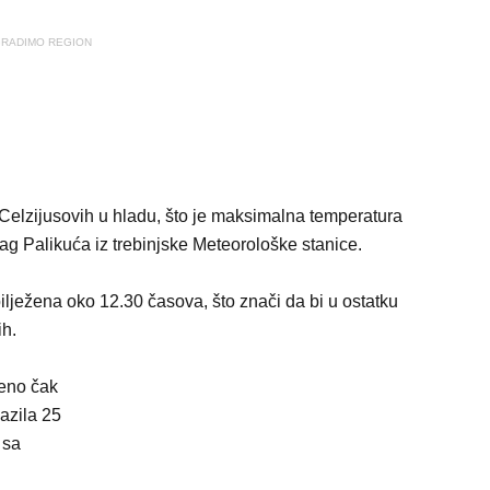
RADIMO REGION
 Celzijusovih u hladu, što je maksimalna temperatura
rag Palikuća iz trebinjske Meteorološke stanice.
ilježena oko 12.30 časova, što znači da bi u ostatku
ih.
ženo čak
azila 25
 sa