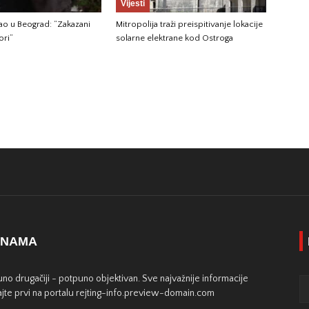
Vijesti
gao u Beograd: “Zakazani
Mitropolija traži preispitivanje lokacije
ori”
solarne elektrane kod Ostroga
 NAMA
no drugačiji - potpuno objektivan. Sve najvažnije informacije
jte prvi na portalu rejting-info.preview-domain.com