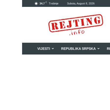
C
34.7
Trebinje
Subota, August 8, 2026
Rejting
VIJESTI
REPUBLIKA SRPSKA
R