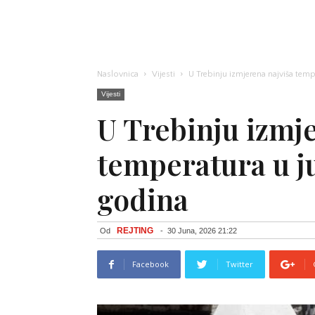
Naslovnica
Vijesti
U Trebinju izmjerena najviša temp
Vijesti
U Trebinju izmj
temperatura u j
godina
REJTING
Od
-
30 Juna, 2026 21:22
Facebook
Twitter