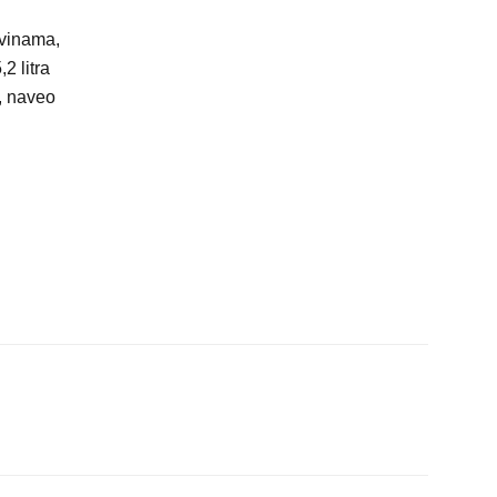
avinama,
2 litra
, naveo