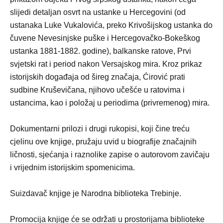
slijedi detaljan osvrt na ustanke u Hercegovini (od
ustanaka Luke Vukalovića, preko Krivošijskog ustanka do
čuvene Nevesinjske puške i Hercegovačko-Bokeškog
ustanka 1881-1882. godine), balkanske ratove, Prvi
svjetski rat i period nakon Versajskog mira. Kroz prikaz
istorijskih događaja od šireg značaja, Ćirović prati
sudbine Kruševičana, njihovo učešće u ratovima i
ustancima, kao i položaj u periodima (privremenog) mira.
Dokumentarni prilozi i drugi rukopisi, koji čine treću
cjelinu ove knjige, pružaju uvid u biografije značajnih
ličnosti, sjećanja i raznolike zapise o autorovom zavičaju
i vrijednim istorijskim spomenicima.
Suizdavač knjige je Narodna biblioteka Trebinje.
Promocija knjige će se održati u prostorijama biblioteke