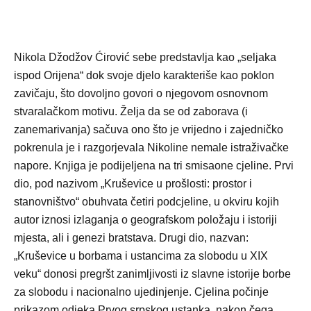
Nikola Džodžov Ćirović sebe predstavlja kao „seljaka
ispod Orijena“ dok svoje djelo karakteriše kao poklon
zavičaju, što dovoljno govori o njegovom osnovnom
stvaralačkom motivu. Želja da se od zaborava (i
zanemarivanja) sačuva ono što je vrijedno i zajedničko
pokrenula je i razgorjevala Nikoline nemale istraživačke
napore. Knjiga je podijeljena na tri smisaone cjeline. Prvi
dio, pod nazivom „Kruševice u prošlosti: prostor i
stanovništvo“ obuhvata četiri podcjeline, u okviru kojih
autor iznosi izlaganja o geografskom položaju i istoriji
mjesta, ali i genezi bratstava. Drugi dio, nazvan:
„Kruševice u borbama i ustancima za slobodu u XIX
veku“ donosi pregršt zanimljivosti iz slavne istorije borbe
za slobodu i nacionalno ujedinjenje. Cjelina počinje
prikazom odjeka Prvog srpskog ustanka, nakon čega