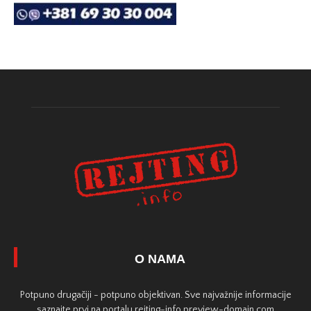
O NAMA
Potpuno drugačiji - potpuno objektivan. Sve najvažnije informacije
saznajte prvi na portalu rejting-info.preview-domain.com