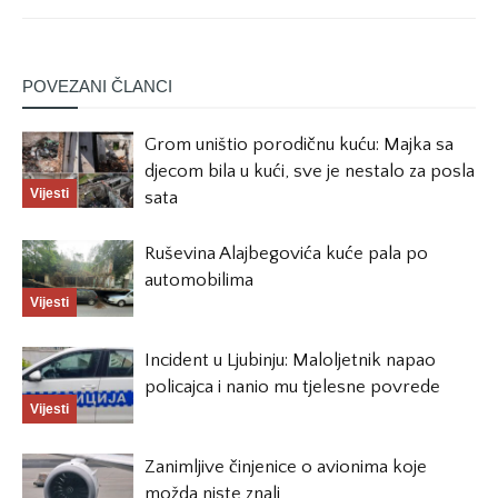
POVEZANI ČLANCI
Grom uništio porodičnu kuću: Majka sa
djecom bila u kući, sve je nestalo za posla
Vijesti
sata
Ruševina Alajbegovića kuće pala po
automobilima
Vijesti
Incident u Ljubinju: Maloljetnik napao
policajca i nanio mu tjelesne povrede
Vijesti
Zanimljive činjenice o avionima koje
možda niste znali