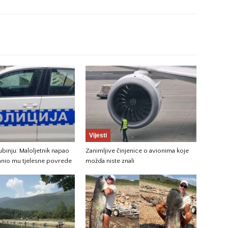
Vijesti
ubinju: Maloljetnik napao
Zanimljive činjenice o avionima koje
nanio mu tjelesne povrede
možda niste znali