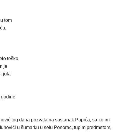
 u tom
ću,
elo teško
m je
. jula
. godine
hović tog dana pozvala na sastanak Papića, sa kojim
 Muhovići u šumarku u selu Ponorac, tupim predmetom,