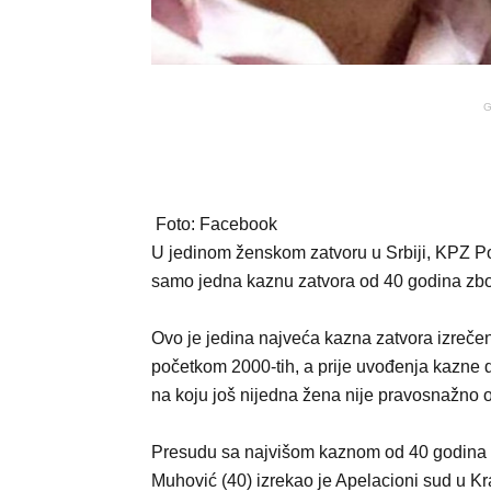
G
Foto: Facebook
U jedinom ženskom zatvoru u Srbiji, KPZ Po
samo jedna kaznu zatvora od 40 godina zbo
Ovo je jedina najveća kazna zatvora izrečen
početkom 2000-tih, a prije uvođenja kazne 
na koju još nijedna žena nije pravosnažno 
Presudu sa najvišom kaznom od 40 godina za
Muhović (40) izrekao je Apelacioni sud u Kr