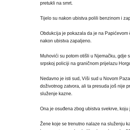
pretukli na smrt.
Tijelo su nakon ubistva polili benzinom i zapa
Obdukcija je pokazala da je na Papićevom čel
nakon ubistva zapaljeno.
Muhovići su potom otišli u Njemačku, gdje su
srpskoj policiji na graničnom prijelazu Horg
Nedavno je isti sud, Viši sud u Novom Pazar
doživotnog zatvora, ali ta presuda još nije 
služenje kazne.
Ona je osuđena zbog ubistva svekrve, koju 
Žene koje se trenutno nalaze na služenju