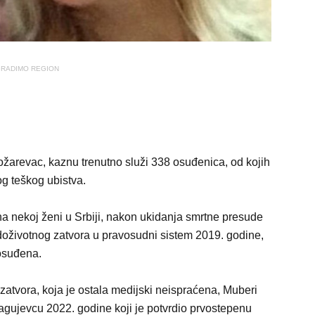
RADIMO REGION
žarevac, kaznu trenutno služi 338 osuđenica, od kojih
g teškog ubistva.
a nekoj ženi u Srbiji, nakon ukidanja smrtne presude
doživotnog zatvora u pravosudni sistem 2019. godine,
osuđena.
tvora, koja je ostala medijski neispraćena, Muberi
agujevcu 2022. godine koji je potvrdio prvostepenu