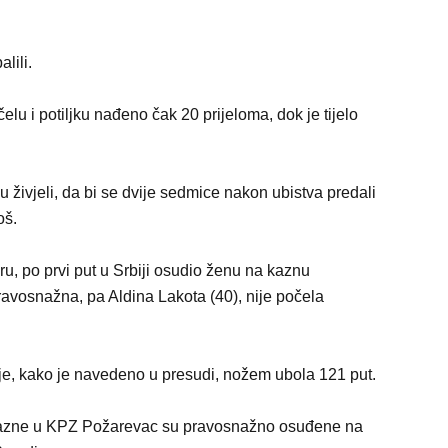
lili.
u i potiljku nađeno čak 20 prijeloma, dok je tijelo
 živjeli, da bi se dvije sedmice nakon ubistva predali
oš.
u, po prvi put u Srbiji osudio ženu na kaznu
pravosnažna, pa Aldina Lakota (40), nije počela
je, kako je navedeno u presudi, nožem ubola 121 put.
 kazne u KPZ Požarevac su pravosnažno osuđene na