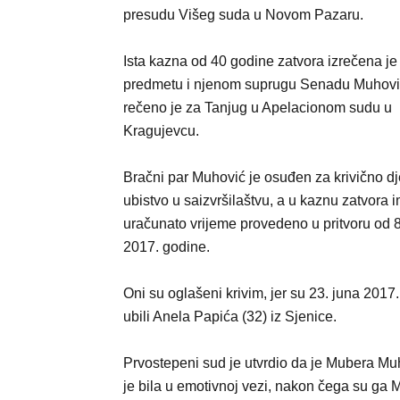
presudu Višeg suda u Novom Pazaru.
Ista kazna od 40 godine zatvora izrečena je
predmetu i njenom suprugu Senadu Muhovi
rečeno je za Tanjug u Apelacionom sudu u
Kragujevcu.
Bračni par Muhović je osuđen za krivično dj
ubistvo u saizvršilaštvu, a u kaznu zatvora i
uračunato vrijeme provedeno u pritvoru od 8
2017. godine.
Oni su oglašeni krivim, jer su 23. juna 2017
ubili Anela Papića (32) iz Sjenice.
Prvostepeni sud je utvrdio da je Mubera Mu
je bila u emotivnoj vezi, nakon čega su ga