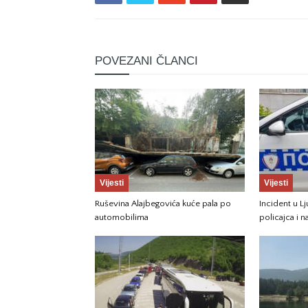
POVEZANI ČLANCI
Vijesti
Vijesti
Ruševina Alajbegovića kuće pala po
Incident u Lj
automobilima
policajca i 