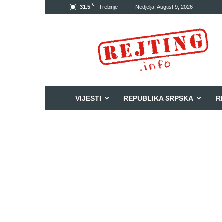
C
31.5
Trebinje
Nedjelja, August 9, 2026
Rejting
VIJESTI
REPUBLIKA SRPSKA
R