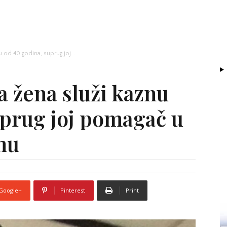
u od 40 godina, suprug joj...
a žena služi kaznu
uprug joj pomagač u
nu
Google+
Pinterest
Print