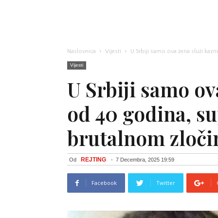
Naslovnica
Vijesti
U Srbiji samo ova žena služi kazn
Vijesti
U Srbiji samo ov
od 40 godina, s
brutalnom zloči
REJTING
Od
-
7 Decembra, 2025 19:59
Facebook
Twitter