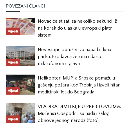
POVEZANI ČLANCI
Novac će stizati za nekoliko sekundi: BiH
na korak do ulaska u evropski platni
Vijesti
sistem
Nevesinjac optužen za napad u luna
parku: Prodavca žetona udario
Vijesti
mikrofonom u glavu
Helikopteri MUP-a Srpske pomažu u
gašenju požara kod Trebinja i izveli hitan
Vijesti
medicinski let do Beograda
VLADIKA DIMITRIJE U PREBILOVCIMA:
Mučenici Gospodnji su nada i zalog
Vijesti
obnove jednog naroda (foto)