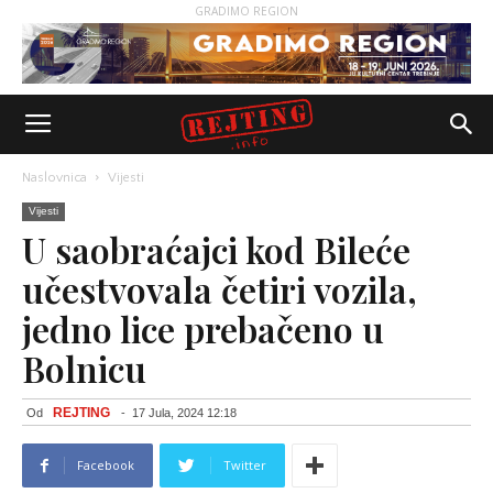
GRADIMO REGION
Naslovnica
Vijesti
Vijesti
U saobraćajci kod Bileće
učestvovala četiri vozila,
jedno lice prebačeno u
Bolnicu
REJTING
Od
-
17 Jula, 2024 12:18
Facebook
Twitter