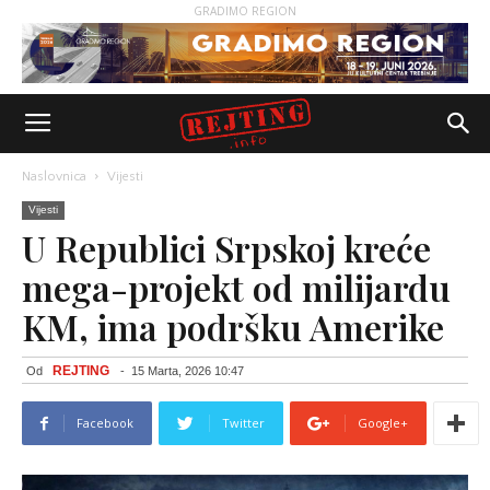
GRADIMO REGION
Naslovnica
Vijesti
Vijesti
U Republici Srpskoj kreće
mega-projekt od milijardu
KM, ima podršku Amerike
REJTING
Od
-
15 Marta, 2026 10:47
Facebook
Twitter
Google+