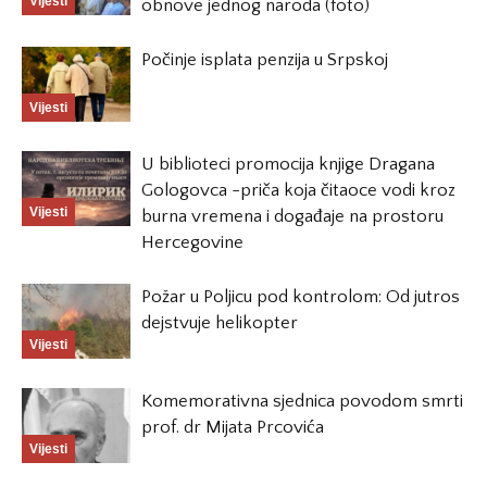
Vijesti
obnove jednog naroda (foto)
Počinje isplata penzija u Srpskoj
Vijesti
U biblioteci promocija knjige Dragana
Gologovca -priča koja čitaoce vodi kroz
Vijesti
burna vremena i događaje na prostoru
Hercegovine
Požar u Poljicu pod kontrolom: Od jutros
dejstvuje helikopter
Vijesti
Komemorativna sjednica povodom smrti
prof. dr Mijata Prcovića
Vijesti