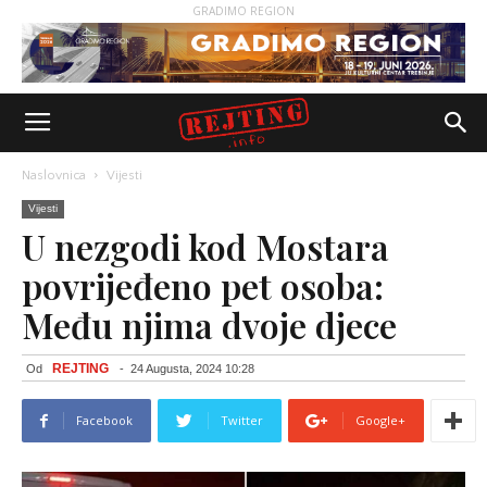
GRADIMO REGION
Naslovnica
Vijesti
Vijesti
U nezgodi kod Mostara
povrijeđeno pet osoba:
Među njima dvoje djece
REJTING
Od
-
24 Augusta, 2024 10:28
Facebook
Twitter
Google+