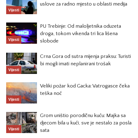
uslove za radno mjesto u oblasti medija
Vijesti
PU Trebinje: Od maloljetnika oduzeta
droga, tokom vikenda tri lica lišena
Vijesti
slobode
Crna Gora od sutra mijenja praksu: Turisti
bi mogli imati neplanirani trošak
Vijesti
Veliki požar kod Gacka: Vatrogasce čeka
teška noć
Vijesti
Grom uništio porodičnu kuću: Majka sa
djecom bila u kući, sve je nestalo za posla
Vijesti
sata