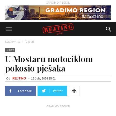
GRADIMO REGION
Naslovnica
Vijesti
Vijesti
U Mostaru motociklom
pokosio pješaka
REJTING
Od
-
13 Jula, 2024 15:01
Facebook
Twitter
GRADIMO REGION