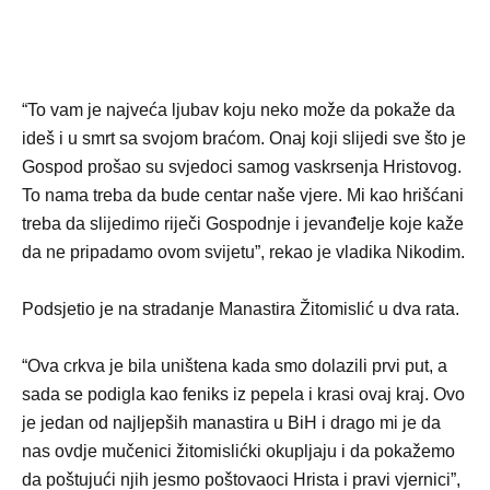
“To vam je najveća ljubav koju neko može da pokaže da
ideš i u smrt sa svojom braćom. Onaj koji slijedi sve što je
Gospod prošao su svjedoci samog vaskrsenja Hristovog.
To nama treba da bude centar naše vjere. Mi kao hrišćani
treba da slijedimo riječi Gospodnje i jevanđelje koje kaže
da ne pripadamo ovom svijetu”, rekao je vladika Nikodim.
Podsjetio je na stradanje Manastira Žitomislić u dva rata.
“Ova crkva je bila uništena kada smo dolazili prvi put, a
sada se podigla kao feniks iz pepela i krasi ovaj kraj. Ovo
je jedan od najljepših manastira u BiH i drago mi je da
nas ovdje mučenici žitomislićki okupljaju i da pokažemo
da poštujući njih jesmo poštovaoci Hrista i pravi vjernici”,