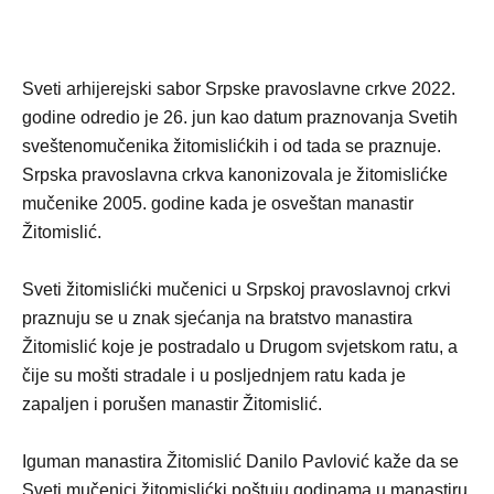
Sveti arhijerejski sabor Srpske pravoslavne crkve 2022.
godine odredio je 26. jun kao datum praznovanja Svetih
sveštenomučenika žitomislićkih i od tada se praznuje.
Srpska pravoslavna crkva kanonizovala je žitomislićke
mučenike 2005. godine kada je osveštan manastir
Žitomislić.
Sveti žitomislićki mučenici u Srpskoj pravoslavnoj crkvi
praznuju se u znak sjećanja na bratstvo manastira
Žitomislić koje je postradalo u Drugom svjetskom ratu, a
čije su mošti stradale i u posljednjem ratu kada je
zapaljen i porušen manastir Žitomislić.
Iguman manastira Žitomislić Danilo Pavlović kaže da se
Sveti mučenici žitomislićki poštuju godinama u manastiru,