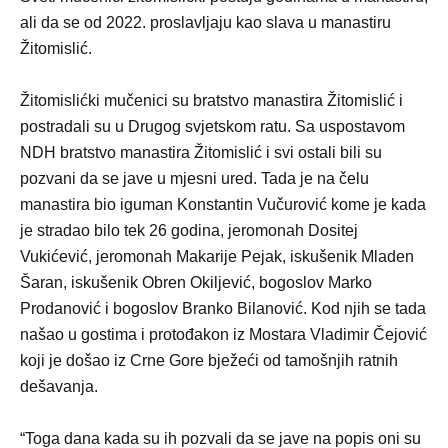
ali da se od 2022. proslavljaju kao slava u manastiru
Žitomislić.
Žitomislićki mučenici su bratstvo manastira Žitomislić i
postradali su u Drugog svjetskom ratu. Sa uspostavom
NDH bratstvo manastira Žitomislić i svi ostali bili su
pozvani da se jave u mjesni ured. Tada je na čelu
manastira bio iguman Konstantin Vučurović kome je kada
je stradao bilo tek 26 godina, jeromonah Dositej
Vukićević, jeromonah Makarije Pejak, iskušenik Mladen
Šaran, iskušenik Obren Okiljević, bogoslov Marko
Prodanović i bogoslov Branko Bilanović. Kod njih se tada
našao u gostima i protođakon iz Mostara Vladimir Čejović
koji je došao iz Crne Gore bježeći od tamošnjih ratnih
dešavanja.
“Toga dana kada su ih pozvali da se jave na popis oni su