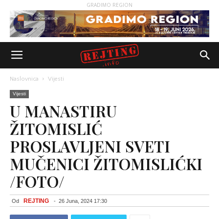
GRADIMO REGION
Naslovnica
Vijesti
Vijesti
U MANASTIRU
ŽITOMISLIĆ
PROSLAVLJENI SVETI
MUČENICI ŽITOMISLIĆKI
/FOTO/
REJTING
Od
-
26 Juna, 2024 17:30