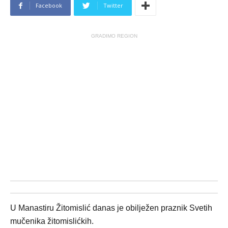
Facebook
Twitter
GRADIMO REGION
U Manastiru Žitomislić danas je obilježen praznik Svetih
mučenika žitomislićkih.