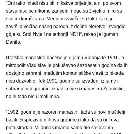
“Oni tako mladi nisu bili nikakva prijetnja, a ni po svom
stavu nisu se nikome zamjerili nego su živjeli u miru sa
svojim komšijama. Međutim završili su tako kako je
završila većina našeg naroda iz doline Neretve i svugdje
gdje su Srbi živjeli na teritoriji NDH“, rekao je iguman
Danilo.
Bratstvo manastira bačeno je u jamu Vidonja te 1941., a
mitropolit Vladislav je pokušavao šezdesetih godina da ih
dostojno sahrani, međutim komunističke vlasti to nikada
nisu dozvolile. Tek 1991. godine su izvađeni iz jame i
sahranjeni u grobnici iznad crkve u manastiru Žitomislić,
no ni tada nisu imali mira.
“1992. godine je razoren manastir i tada su novi mučitelji
bacili eksploziv u njihovu grobnicu tako da su oni dva
puta stradali. Mi danas imamo samo dio sačuvanih