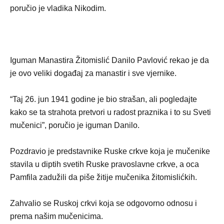
poručio je vladika Nikodim.
Iguman Manastira Žitomislić Danilo Pavlović rekao je da
je ovo veliki događaj za manastir i sve vjernike.
“Taj 26. jun 1941 godine je bio strašan, ali pogledajte
kako se ta strahota pretvori u radost praznika i to su Sveti
mučenici”, poručio je iguman Danilo.
Pozdravio je predstavnike Ruske crkve koja je mučenike
stavila u diptih svetih Ruske pravoslavne crkve, a oca
Pamfila zadužili da piše žitije mučenika žitomislićkih.
Zahvalio se Ruskoj crkvi koja se odgovorno odnosu i
prema našim mučenicima.