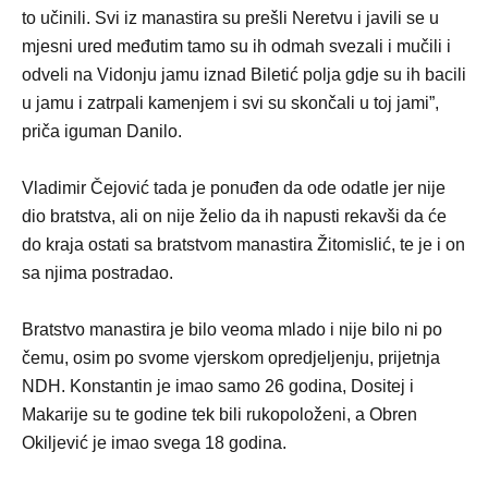
to učinili. Svi iz manastira su prešli Neretvu i javili se u
mjesni ured međutim tamo su ih odmah svezali i mučili i
odveli na Vidonju jamu iznad Biletić polja gdje su ih bacili
u jamu i zatrpali kamenjem i svi su skončali u toj jami”,
priča iguman Danilo.
Vladimir Čejović tada je ponuđen da ode odatle jer nije
dio bratstva, ali on nije želio da ih napusti rekavši da će
do kraja ostati sa bratstvom manastira Žitomislić, te je i on
sa njima postradao.
Bratstvo manastira je bilo veoma mlado i nije bilo ni po
čemu, osim po svome vjerskom opredjeljenju, prijetnja
NDH. Konstantin je imao samo 26 godina, Dositej i
Makarije su te godine tek bili rukopoloženi, a Obren
Okiljević je imao svega 18 godina.