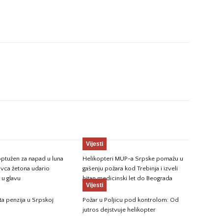
Vijesti
ptužen za napad u luna
Helikopteri MUP-a Srpske pomažu u
avca žetona udario
gašenju požara kod Trebinja i izveli
u glavu
hitan medicinski let do Beograda
Vijesti
ta penzija u Srpskoj
Požar u Poljicu pod kontrolom: Od
jutros dejstvuje helikopter