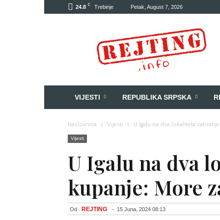
C
24.8
Trebinje
Petak, August 7, 2026
Rejting
VIJESTI
REPUBLIKA SRPSKA
R
Naslovnica
Vijesti
U Igalu na dva lokaliteta zabran
Vijesti
U Igalu na dva l
kupanje: More 
REJTING
Od
-
15 Juna, 2024 08:13