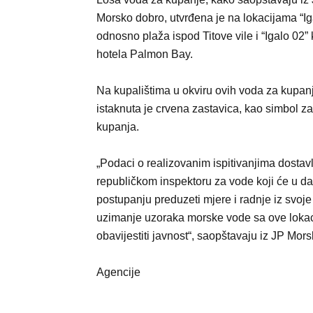
Morsko dobro, utvrđena je na lokacijama “Ig
odnosno plaža ispod Titove vile i “Igalo 02”
hotela Palmon Bay.
Na kupalištima u okviru ovih voda za kupan
istaknuta je crvena zastavica, kao simbol z
kupanja.
„Podaci o realizovanim ispitivanjima dostavl
republičkom inspektoru za vode koji će u d
postupanju preduzeti mjere i radnje iz svoje 
uzimanje uzoraka morske vode sa ove lokac
obavijestiti javnost“, saopštavaju iz JP Mor
Agencije