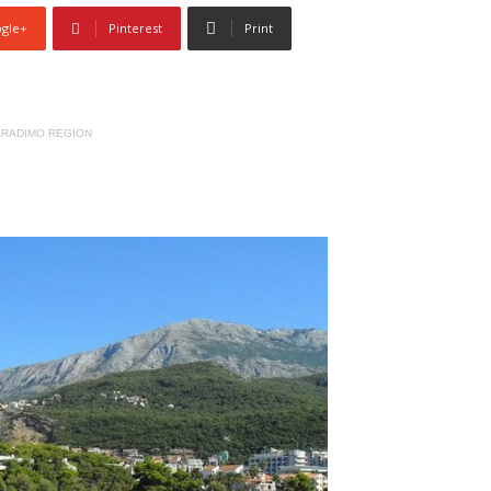
gle+
Pinterest
Print
RADIMO REGION