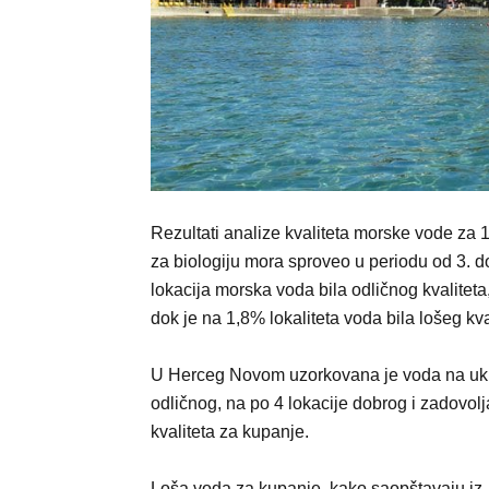
Rezultati analize kvaliteta morske vode za 1
za biologiju mora sproveo u periodu od 3. d
lokacija morska voda bila odličnog kvalitet
dok je na 1,8% lokaliteta voda bila lošeg kva
U Herceg Novom uzorkovana je voda na ukup
odličnog, na po 4 lokacije dobrog i zadovolj
kvaliteta za kupanje.
Loša voda za kupanje, kako saopštavaju iz