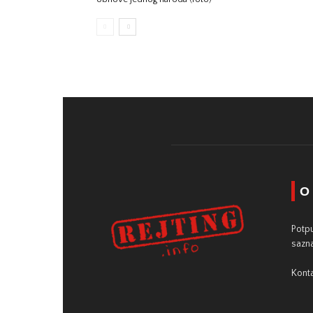
O
Potpu
sazna
Konta