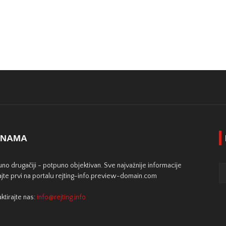
 NAMA
no drugačiji - potpuno objektivan. Sve najvažnije informacije
jte prvi na portalu rejting-info.preview-domain.com
ktirajte nas:
info@rejting.info