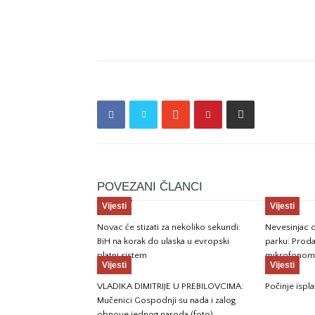
POVEZANI ČLANCI
Vijesti
Vijesti
Novac će stizati za nekoliko sekundi:
Nevesinjac o
BiH na korak do ulaska u evropski
parku: Prod
platni sistem
mikrofonom 
Vijesti
Vijesti
VLADIKA DIMITRIJE U PREBILOVCIMA:
Počinje ispla
Mučenici Gospodnji su nada i zalog
obnove jednog naroda (foto)