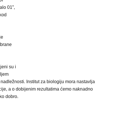
alo 01”,
 kod
je
abrane
jeni su i
aljem
nadležnosti. Institut za biologiju mora nastavlja
ije, a o dobijenim rezultatima ćemo naknadno
sko dobro.