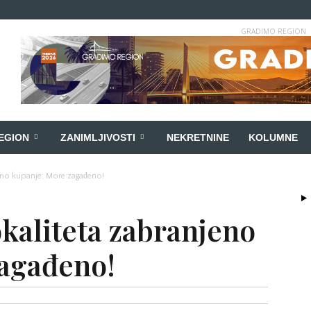
GRADIMO REGION
EGION
ZANIMLJIVOSTI
NEKRETNINE
KOLUMNE
jeno kupanje: More zagađeno!
okaliteta zabranjeno
zagađeno!