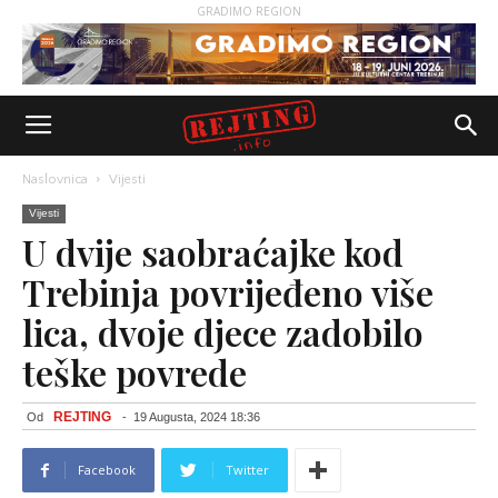
GRADIMO REGION
Naslovnica
Vijesti
Vijesti
U dvije saobraćajke kod
Trebinja povrijeđeno više
lica, dvoje djece zadobilo
teške povrede
REJTING
Od
-
19 Augusta, 2024 18:36
Facebook
Twitter