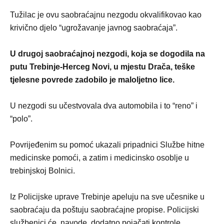
Tužilac je ovu saobraćajnu nezgodu okvalifikovao kao
krivično djelo “ugrožavanje javnog saobraćaja”.
U drugoj saobraćajnoj nezgodi, koja se dogodila na
putu Trebinje-Herceg Novi, u mjestu Drača, teške
tjelesne povrede zadobilo je maloljetno lice.
U nezgodi su učestvovala dva automobila i to “reno” i
“polo”.
Povrijeđenim su pomoć ukazali pripadnici Službe hitne
medicinske pomoći, a zatim i medicinsko osoblje u
trebinjskoj Bolnici.
Iz Policijske uprave Trebinje apeluju na sve učesnike u
saobraćaju da poštuju saobraćajne propise. Policijski
službenici će, navode, dodatno pojačati kontrole