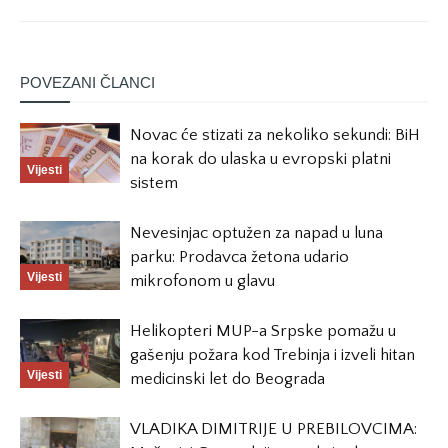
POVEZANI ČLANCI
Novac će stizati za nekoliko sekundi: BiH
na korak do ulaska u evropski platni
Vijesti
sistem
Nevesinjac optužen za napad u luna
parku: Prodavca žetona udario
Vijesti
mikrofonom u glavu
Helikopteri MUP-a Srpske pomažu u
gašenju požara kod Trebinja i izveli hitan
Vijesti
medicinski let do Beograda
VLADIKA DIMITRIJE U PREBILOVCIMA: