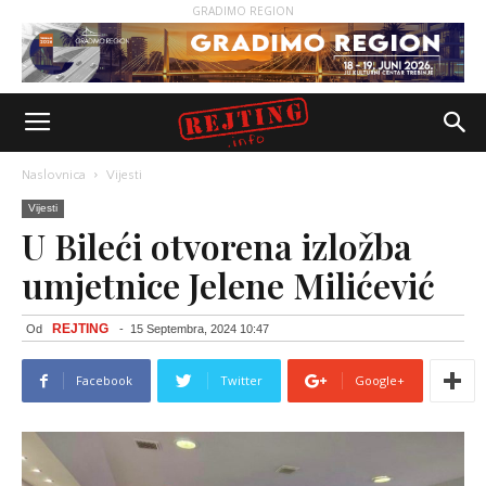
GRADIMO REGION
Naslovnica
Vijesti
Vijesti
U Bileći otvorena izložba
umjetnice Jelene Milićević
REJTING
Od
-
15 Septembra, 2024 10:47
Facebook
Twitter
Google+