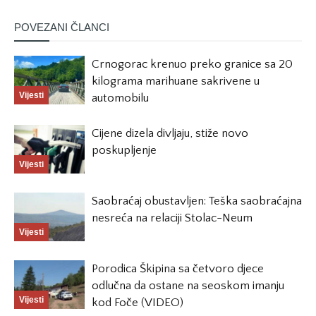
POVEZANI ČLANCI
Crnogorac krenuo preko granice sa 20
kilograma marihuane sakrivene u
Vijesti
automobilu
Cijene dizela divljaju, stiže novo
poskupljenje
Vijesti
Saobraćaj obustavljen: Teška saobraćajna
nesreća na relaciji Stolac-Neum
Vijesti
Porodica Škipina sa četvoro djece
odlučna da ostane na seoskom imanju
Vijesti
kod Foče (VIDEO)