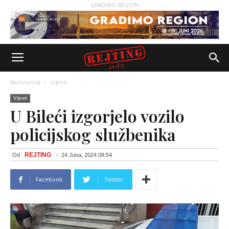
GRADIMO REGION
Naslovnica
Vijesti
Vijesti
U Bileći izgorjelo vozilo
policijskog službenika
REJTING
Od
-
24 Juna, 2024 08:54
Facebook
Twitter