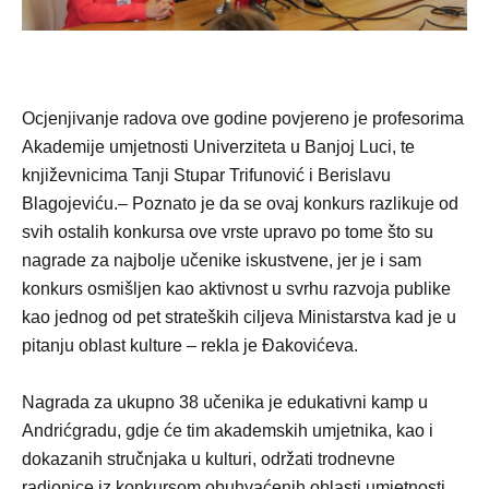
Ocjenjivanje radova ove godine povjereno je profesorima
Akademije umjetnosti Univerziteta u Banjoj Luci, te
književnicima Tanji Stupar Trifunović i Berislavu
Blagojeviću.– Poznato je da se ovaj konkurs razlikuje od
svih ostalih konkursa ove vrste upravo po tome što su
nagrade za najbolje učenike iskustvene, jer je i sam
konkurs osmišljen kao aktivnost u svrhu razvoja publike
kao jednog od pet strateških ciljeva Ministarstva kad je u
pitanju oblast kulture – rekla je Đakovićeva.
Nagrada za ukupno 38 učenika je edukativni kamp u
Andrićgradu, gdje će tim akademskih umjetnika, kao i
dokazanih stručnjaka u kulturi, održati trodnevne
radionice iz konkursom obuhvaćenih oblasti umjetnosti.