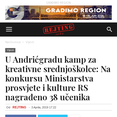
GRADIMO REGION
Naslovnica
Vijesti
Vijesti
U Andrićgradu kamp za
kreativne srednjoškolce: Na
konkursu Ministarstva
prosvjete i kulture RS
nagrađeno 38 učenika
REJTING
Od
-
3 Aprila, 2019 17:22