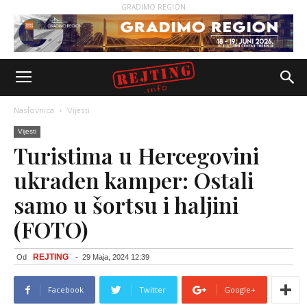
GRADIMO REGION
Naslovnica
Vijesti
Vijesti
Turistima u Hercegovini
ukraden kamper: Ostali
samo u šortsu i haljini
(FOTO)
REJTING
Od
-
29 Maja, 2024 12:39
Facebook
Twitter
Google+