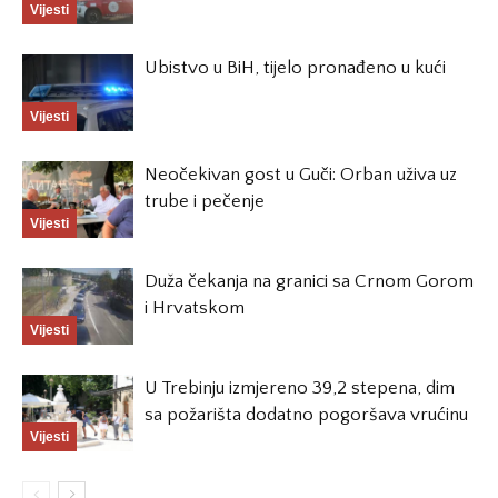
Vijesti
Ubistvo u BiH, tijelo pronađeno u kući
Vijesti
Neočekivan gost u Guči: Orban uživa uz
trube i pečenje
Vijesti
Duža čekanja na granici sa Crnom Gorom
i Hrvatskom
Vijesti
U Trebinju izmjereno 39,2 stepena, dim
sa požarišta dodatno pogoršava vrućinu
Vijesti