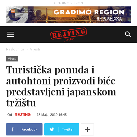
GRADIMO REGION
Naslovnica
Vijesti
Vijesti
Turistička ponuda i
autohtoni proizvodi biće
predstavljeni japanskom
tržištu
REJTING
Od
-
18 Maja, 2019 16:45
Facebook
Twitter