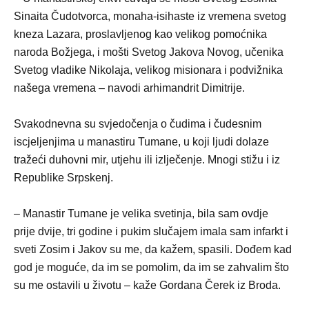
Sinaita Čudotvorca, monaha-isihaste iz vremena svetog
kneza Lazara, proslavljenog kao velikog pomoćnika
naroda Božjega, i mošti Svetog Jakova Novog, učenika
Svetog vladike Nikolaja, velikog misionara i podvižnika
našega vremena – navodi arhimandrit Dimitrije.
Svakodnevna su svjedočenja o čudima i čudesnim
iscjeljenjima u manastiru Tumane, u koji ljudi dolaze
tražeći duhovni mir, utjehu ili izlječenje. Mnogi stižu i iz
Republike Srpskenj.
– Manastir Tumane je velika svetinja, bila sam ovdje
prije dvije, tri godine i pukim slučajem imala sam infarkt i
sveti Zosim i Jakov su me, da kažem, spasili. Dođem kad
god je moguće, da im se pomolim, da im se zahvalim što
su me ostavili u životu – kaže Gordana Čerek iz Broda.