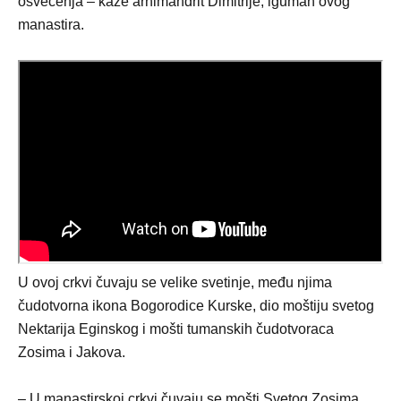
osvećenja – kaže arhimandrit Dimitrije, iguman ovog
manastira.
U ovoj crkvi čuvaju se velike svetinje, među njima
čudotvorna ikona Bogorodice Kurske, dio moštiju svetog
Nektarija Eginskog i mošti tumanskih čudotvoraca
Zosima i Jakova.
– U manastirskoj crkvi čuvaju se mošti Svetog Zosima