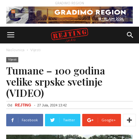
GRADIMO REGION
Naslovnica
Vijesti
Vijesti
Tumane – 100 godina
velike srpske svetinje
(VIDEO)
REJTING
Od
-
27 Jula, 2024 13:42
Facebook
Twitter
Google+