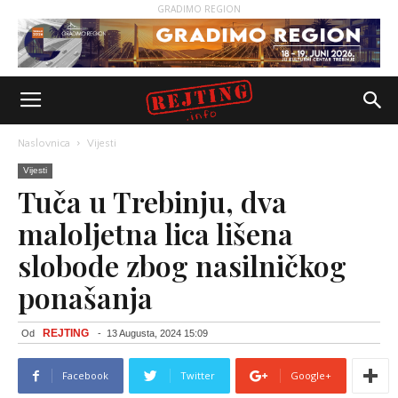
GRADIMO REGION
Naslovnica
Vijesti
Vijesti
Tuča u Trebinju, dva
maloljetna lica lišena
slobode zbog nasilničkog
ponašanja
REJTING
Od
-
13 Augusta, 2024 15:09
Facebook
Twitter
Google+