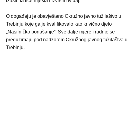
izašli na lice mjesta i izvršili uviđaj.
O događaju je obavješteno Okružno javno tužilaštvo u
Trebinju koje ga je kvalifikovalo kao krivično djelo
„Nasilničko ponašanje“. Sve dalje mjere i radnje se
preduzimaju pod nadzorom Okružnog javnog tužilaštva u
Trebinju.