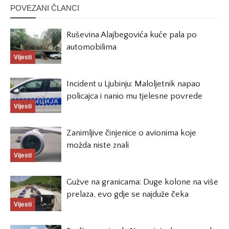
POVEZANI ČLANCI
Ruševina Alajbegovića kuće pala po
automobilima
Vijesti
Incident u Ljubinju: Maloljetnik napao
policajca i nanio mu tjelesne povrede
Vijesti
Zanimljive činjenice o avionima koje
možda niste znali
Vijesti
Gužve na granicama: Duge kolone na više
prelaza, evo gdje se najduže čeka
Vijesti