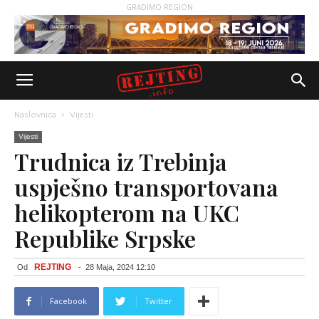
GRADIMO REGION
Naslovnica
Vijesti
Vijesti
Trudnica iz Trebinja
uspješno transportovana
helikopterom na UKC
Republike Srpske
REJTING
Od
-
28 Maja, 2024 12:10
Facebook
Twitter