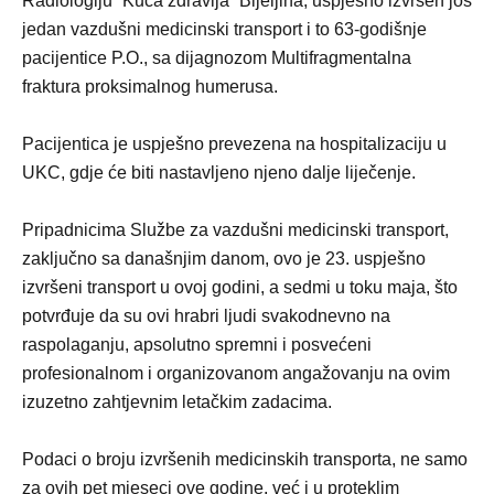
Radiologiju “Kuća zdravlja” Bijeljina, uspješno izvršen još
jedan vazdušni medicinski transport i to 63-godišnje
pacijentice P.O., sa dijagnozom Multifragmentalna
fraktura proksimalnog humerusa.
Pacijentica je uspješno prevezena na hospitalizaciju u
UKC, gdje će biti nastavljeno njeno dalje liječenje.
Pripadnicima Službe za vazdušni medicinski transport,
zaključno sa današnjim danom, ovo je 23. uspješno
izvršeni transport u ovoj godini, a sedmi u toku maja, što
potvrđuje da su ovi hrabri ljudi svakodnevno na
raspolaganju, apsolutno spremni i posvećeni
profesionalnom i organizovanom angažovanju na ovim
izuzetno zahtjevnim letačkim zadacima.
Podaci o broju izvršenih medicinskih transporta, ne samo
za ovih pet mjeseci ove godine, već i u proteklim