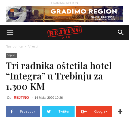
GRADIMO REGION
Naslovnica
Vijesti
Vijesti
Tri radnika oštetila hotel
“Integra” u Trebinju za
1.300 KM
REJTING
Od
-
14 Maja, 2020 10:26
Facebook
Twitter
Google+