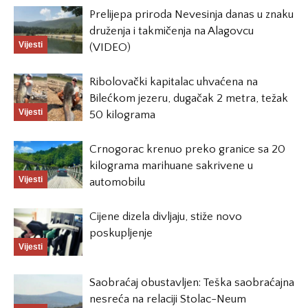
Prelijepa priroda Nevesinja danas u znaku
druženja i takmičenja na Alagovcu
Vijesti
(VIDEO)
Ribolovački kapitalac uhvaćena na
Bilećkom jezeru, dugačak 2 metra, težak
Vijesti
50 kilograma
Crnogorac krenuo preko granice sa 20
kilograma marihuane sakrivene u
Vijesti
automobilu
Cijene dizela divljaju, stiže novo
poskupljenje
Vijesti
Saobraćaj obustavljen: Teška saobraćajna
nesreća na relaciji Stolac-Neum