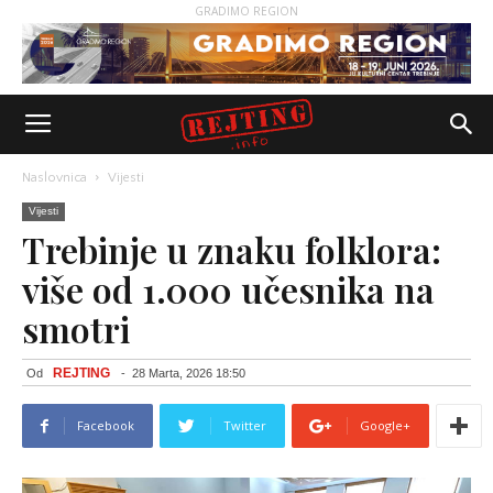
GRADIMO REGION
Naslovnica
Vijesti
Vijesti
Trebinje u znaku folklora:
više od 1.000 učesnika na
smotri
REJTING
Od
-
28 Marta, 2026 18:50
Facebook
Twitter
Google+