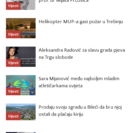
prof. dr Mijata Prcovića
Vijesti
Helikopter MUP-a gasi požar u Trebinju
Vijesti
Aleksandra Radović za slavu grada pjeva
na Trgu slobode
Vijesti
Sara Mijanović među najboljim mladim
atletičarkama svijeta
Vijesti
Prodaju svoju zgradu u Bileći da bi u njoj
ostali da plaćaju kiriju
Vijesti