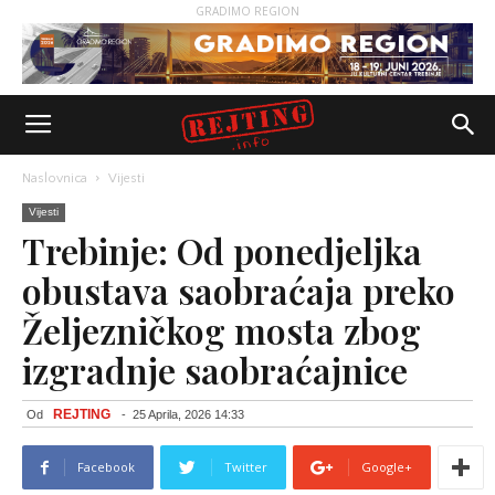
GRADIMO REGION
Naslovnica
Vijesti
Vijesti
Trebinje: Od ponedjeljka
obustava saobraćaja preko
Željezničkog mosta zbog
izgradnje saobraćajnice
REJTING
Od
-
25 Aprila, 2026 14:33
Facebook
Twitter
Google+