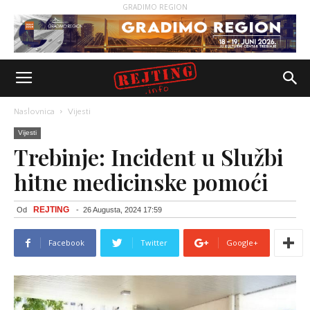
GRADIMO REGION
Naslovnica
Vijesti
Vijesti
Trebinje: Incident u Službi
hitne medicinske pomoći
REJTING
Od
-
26 Augusta, 2024 17:59
Facebook
Twitter
Google+