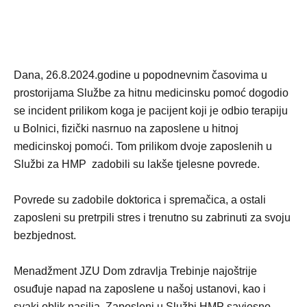
Dana, 26.8.2024.godine u popodnevnim časovima u
prostorijama Službe za hitnu medicinsku pomoć dogodio
se incident prilikom koga je pacijent koji je odbio terapiju
u Bolnici, fizički nasrnuo na zaposlene u hitnoj
medicinskoj pomoći. Tom prilikom dvoje zaposlenih u
Službi za HMP zadobili su lakše tjelesne povrede.
Povrede su zadobile doktorica i spremačica, a ostali
zaposleni su pretrpili stres i trenutno su zabrinuti za svoju
bezbjednost.
Menadžment JZU Dom zdravlja Trebinje najoštrije
osuđuje napad na zaposlene u našoj ustanovi, kao i
svaki oblik nasilja. Zaposleni u Službi HMP savjesno,