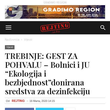
GRADIMO REGION
Naslovnica
Vijesti
Vijesti
TREBINJE: GEST ZA
POHVALU – Bolnici i JU
“Ekologija i
bezbjednost”donirana
sredstva za dezinfekciju
REJTING
Od
-
16 Marta, 2020 14:15