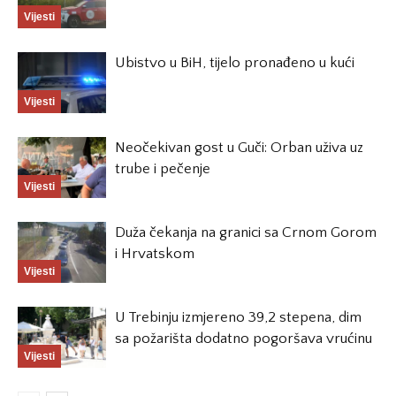
Vijesti
Ubistvo u BiH, tijelo pronađeno u kući
Vijesti
Neočekivan gost u Guči: Orban uživa uz
trube i pečenje
Vijesti
Duža čekanja na granici sa Crnom Gorom
i Hrvatskom
Vijesti
U Trebinju izmjereno 39,2 stepena, dim
sa požarišta dodatno pogoršava vrućinu
Vijesti