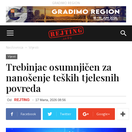
GRADIMO REGION
Naslovnica
Vijesti
Vijesti
Trebinjac osumnjičen za
nanošenje teških tjelesnih
povreda
REJTING
Od
-
17 Marta, 2026 08:56
Facebook
Twitter
Google+