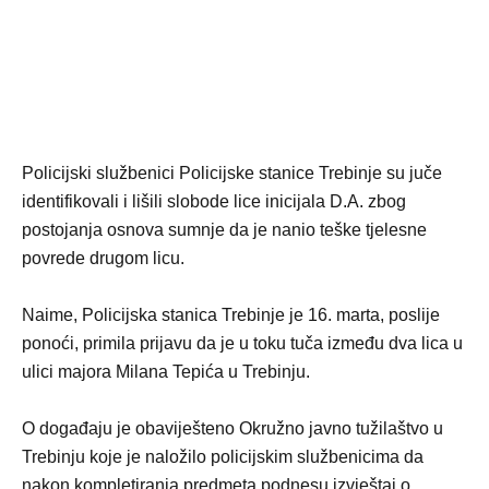
Policijski službenici Policijske stanice Trebinje su juče
identifikovali i lišili slobode lice inicijala D.A. zbog
postojanja osnova sumnje da je nanio teške tjelesne
povrede drugom licu.
Naime, Policijska stanica Trebinje je 16. marta, poslije
ponoći, primila prijavu da je u toku tuča između dva lica u
ulici majora Milana Tepića u Trebinju.
O događaju je obaviješteno Okružno javno tužilaštvo u
Trebinju koje je naložilo policijskim službenicima da
nakon kompletiranja predmeta podnesu izvještaj o