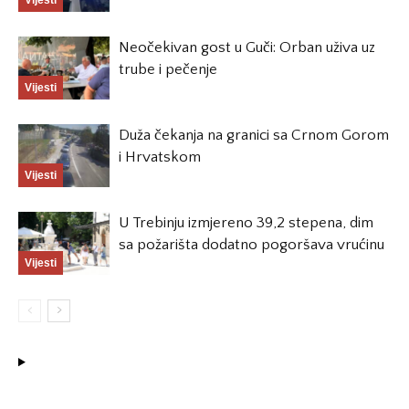
Vijesti
Neočekivan gost u Guči: Orban uživa uz
trube i pečenje
Vijesti
Duža čekanja na granici sa Crnom Gorom
i Hrvatskom
Vijesti
U Trebinju izmjereno 39,2 stepena, dim
sa požarišta dodatno pogoršava vrućinu
Vijesti