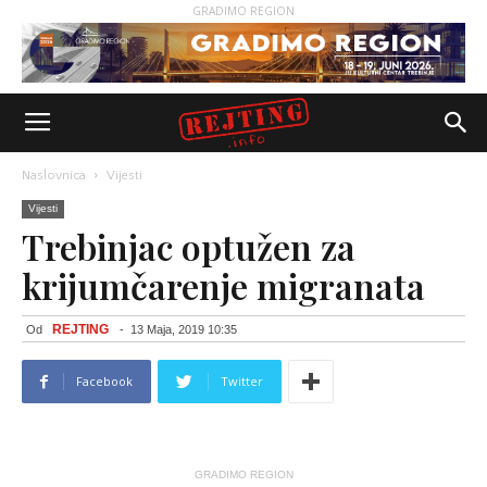
GRADIMO REGION
Naslovnica
Vijesti
Vijesti
Trebinjac optužen za
krijumčarenje migranata
REJTING
Od
-
13 Maja, 2019 10:35
Facebook
Twitter
GRADIMO REGION