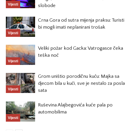
Vijesti
slobode
Crna Gora od sutra mijenja praksu: Turisti
bi mogli imati neplanirani trošak
Vijesti
Veliki požar kod Gacka: Vatrogasce čeka
teška noć
Vijesti
Grom uništio porodičnu kuću: Majka sa
djecom bila u kući, sve je nestalo za posla
Vijesti
sata
Ruševina Alajbegovića kuće pala po
automobilima
Vijesti