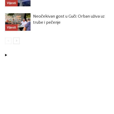
Vijesti
Neočekivan gost u Guči: Orban uživa uz
trube i pečenje
Vijesti