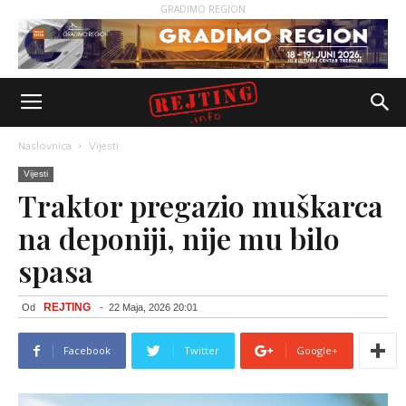
GRADIMO REGION
Naslovnica
Vijesti
Vijesti
Traktor pregazio muškarca
na deponiji, nije mu bilo
spasa
REJTING
Od
-
22 Maja, 2026 20:01
Facebook
Twitter
Google+