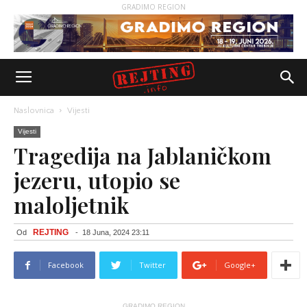
GRADIMO REGION
Naslovnica
Vijesti
Vijesti
Tragedija na Jablaničkom
jezeru, utopio se
maloljetnik
REJTING
Od
-
18 Juna, 2024 23:11
Facebook
Twitter
Google+
GRADIMO REGION