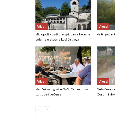
Vijesti
Vijesti
Mitropolija traži preispitivanje lokacije
Veliki požar
solarne elektrane kod Ostroga
Vijesti
Vijesti
Neočekivan gost u Guči: Orban uživa
Duža čekanja
uz trube i pečenje
Gorom i Hr