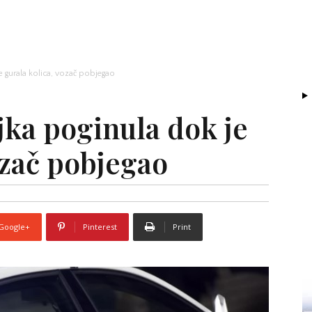
 gurala kolica, vozač pobjegao
ka poginula dok je
ozač pobjegao
Google+
Pinterest
Print