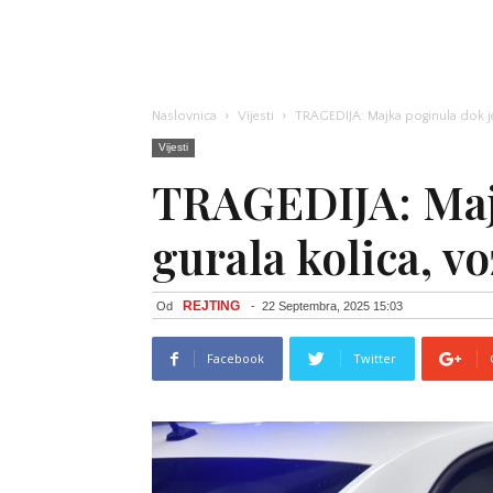
Naslovnica
Vijesti
TRAGEDIJA: Majka poginula dok je
Vijesti
TRAGEDIJA: Maj
gurala kolica, v
REJTING
Od
-
22 Septembra, 2025 15:03
Facebook
Twitter