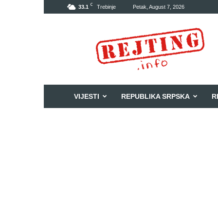
C
33.1
Trebinje
Petak, August 7, 2026
Rejting
VIJESTI
REPUBLIKA SRPSKA
R