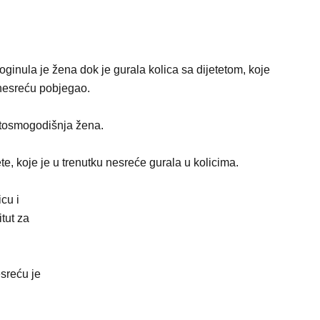
ginula je žena dok je gurala kolica sa dijetetom, koje
 nesreću pobjegao.
setosmogodišnja žena.
te, koje je u trenutku nesreće gurala u kolicima.
cu i
tut za
sreću je