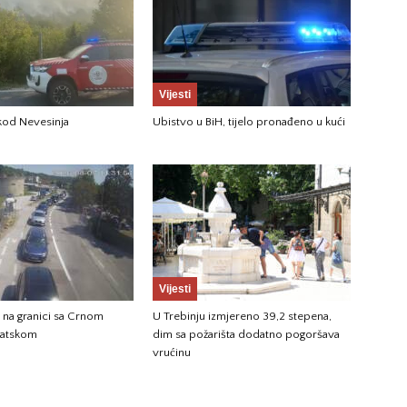
Vijesti
 kod Nevesinja
Ubistvo u BiH, tijelo pronađeno u kući
Vijesti
 na granici sa Crnom
U Trebinju izmjereno 39,2 stepena,
vatskom
dim sa požarišta dodatno pogoršava
vrućinu