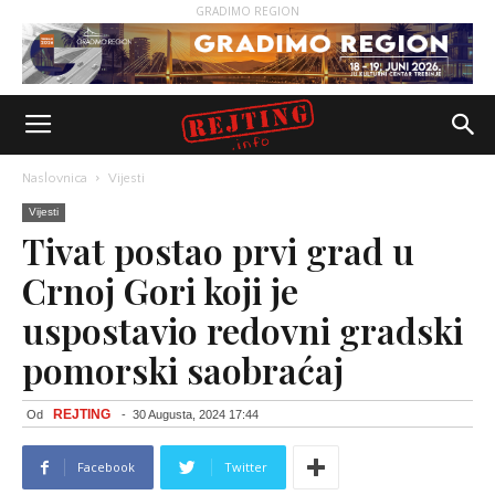
GRADIMO REGION
Naslovnica
Vijesti
Vijesti
Tivat postao prvi grad u
Crnoj Gori koji je
uspostavio redovni gradski
pomorski saobraćaj
REJTING
Od
-
30 Augusta, 2024 17:44
Facebook
Twitter