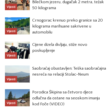
Bilećkom jezeru, dugačak 2 metra, težak
Vijesti
50 kilograma
Crnogorac krenuo preko granice sa 20
kilograma marihuane sakrivene u
Vijesti
automobilu
Cijene dizela divljaju, stiže novo
poskupljenje
Vijesti
Saobraćaj obustavljen: Teška saobraćajna
nesreća na relaciji Stolac-Neum
Vijesti
Porodica Škipina sa četvoro djece
odlučna da ostane na seoskom imanju
Vijesti
kod Foče (VIDEO)