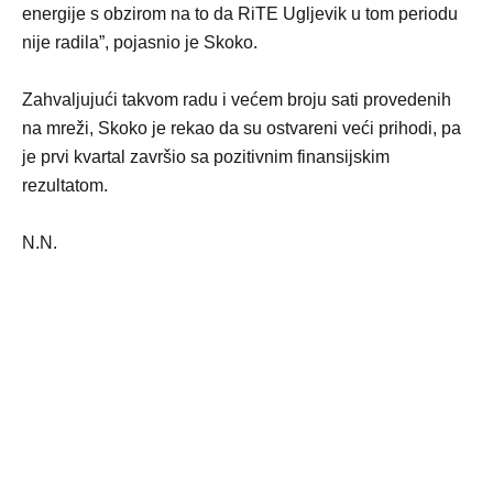
energije s obzirom na to da RiTE Ugljevik u tom periodu
nije radila”, pojasnio je Skoko.
Zahvaljujući takvom radu i većem broju sati provedenih
na mreži, Skoko je rekao da su ostvareni veći prihodi, pa
je prvi kvartal završio sa pozitivnim finansijskim
rezultatom.
N.N.