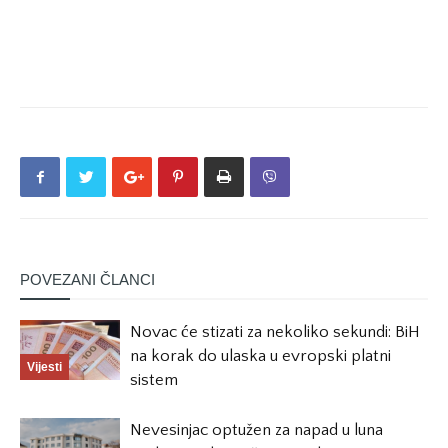
POVEZANI ČLANCI
Novac će stizati za nekoliko sekundi: BiH
na korak do ulaska u evropski platni
Vijesti
sistem
Nevesinjac optužen za napad u luna