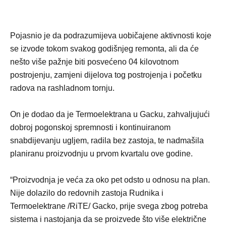
Pojasnio je da podrazumijeva uobičajene aktivnosti koje
se izvode tokom svakog godišnjeg remonta, ali da će
nešto više pažnje biti posvećeno 04 kilovotnom
postrojenju, zamjeni dijelova tog postrojenja i početku
radova na rashladnom tornju.
On je dodao da je Termoelektrana u Gacku, zahvaljujući
dobroj pogonskoj spremnosti i kontinuiranom
snabdijevanju ugljem, radila bez zastoja, te nadmašila
planiranu proizvodnju u prvom kvartalu ove godine.
“Proizvodnja je veća za oko pet odsto u odnosu na plan.
Nije dolazilo do redovnih zastoja Rudnika i
Termoelektrane /RiTE/ Gacko, prije svega zbog potreba
sistema i nastojanja da se proizvede što više električne