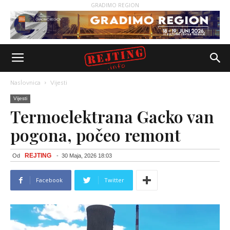
GRADIMO REGION
Naslovnica
Vijesti
Vijesti
Termoelektrana Gacko van
pogona, počeo remont
REJTING
Od
-
30 Maja, 2026 18:03
Facebook
Twitter