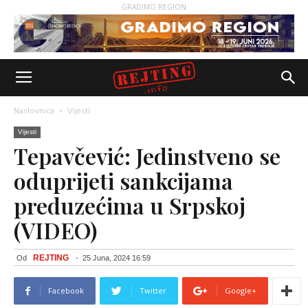
GRADIMO REGION
Naslovnica
Vijesti
Vijesti
Tepavčević: Jedinstveno se
oduprijeti sankcijama
preduzećima u Srpskoj
(VIDEO)
REJTING
Od
-
25 Juna, 2024 16:59
Facebook
Twitter
Google+