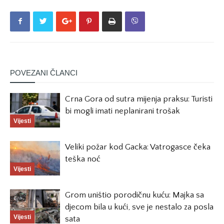
POVEZANI ČLANCI
Crna Gora od sutra mijenja praksu: Turisti
bi mogli imati neplanirani trošak
Vijesti
Veliki požar kod Gacka: Vatrogasce čeka
teška noć
Vijesti
Grom uništio porodičnu kuću: Majka sa
djecom bila u kući, sve je nestalo za posla
Vijesti
sata