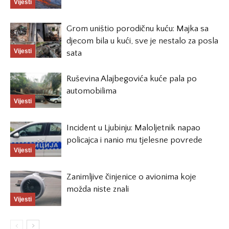
Vijesti
Grom uništio porodičnu kuću: Majka sa
djecom bila u kući, sve je nestalo za posla
Vijesti
sata
Ruševina Alajbegovića kuće pala po
automobilima
Vijesti
Incident u Ljubinju: Maloljetnik napao
policajca i nanio mu tjelesne povrede
Vijesti
Zanimljive činjenice o avionima koje
možda niste znali
Vijesti