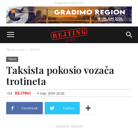
GRADIMO REGION
Naslovnica
Vijesti
Vijesti
Taksista pokosio vozača
trotineta
REJTING
Od
-
4 Jula, 2024 16:02
Facebook
Twitter
GRADIMO REGION